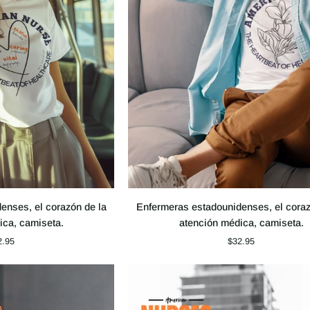
Enfermeras
enses, el corazón de la
Enfermeras estadounidenses, el coraz
estadounidenses,
ica, camiseta.
atención médica, camiseta.
el
2.95
$32.95
corazón
de
la
atención