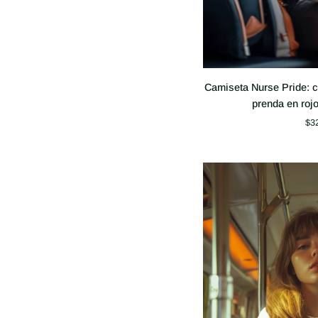
Camiseta
Camiseta Nurse Pride: c
Nurse
prenda en rojo
Pride:
$3
camiseta
unisex
teñida
en
prenda
en
rojo,
blanco
y
azul