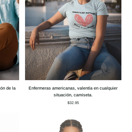
Enfermeras
ón de la
Enfermeras americanas, valentía en cualquier
americanas,
situación, camiseta.
valentía
$32.95
en
cualquier
situación,
camiseta.