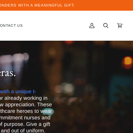
NDERS WITH A MEANINGFUL GIFT.
ONTACT US
MI
BUSCAR
CARRI
(0)
CUENTA
ras.
 with a unique
t-
r already working in
ow appreciation. These
lthcare heroes to wear
commitment nurses and
f purpose. Give a gift
and out of uniform.