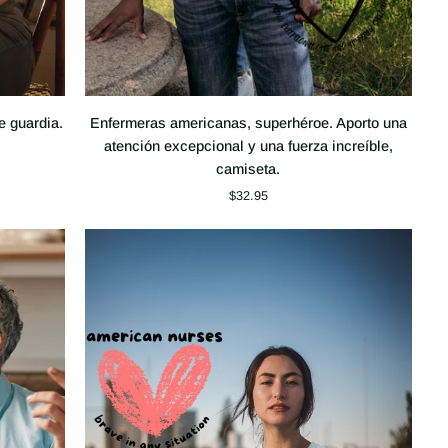
Enfermeras
e guardia.
Enfermeras americanas, superhéroe. Aporto una
americanas,
atención excepcional y una fuerza increíble,
superhéroe.
camiseta.
Aporto
$32.95
una
atención
excepcional
y
una
fuerza
increíble,
camiseta.