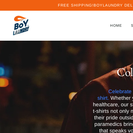
Ir
FREE SHIPPING!BOYLAUNDRY DEL
directamente
al
contenido
HOME
Col
Celebrate
shirt.
Whether yo
healthcare, our 
t-shirts not only
their pride out
paramedics bring
that speaks v