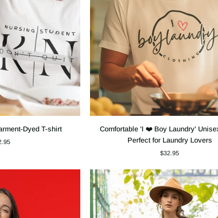
Comfortable
arment-Dyed T-shirt
Comfortable 'I ❤️ Boy Laundry' Unise
'I
Perfect for Laundry Lovers
2.95
❤️
$32.95
Boy
Laundry'
Unisex
Tee
–
Perfect