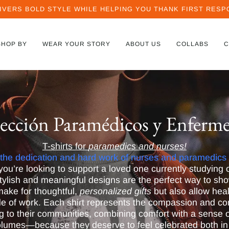
IVERS BOLD STYLE WHILE HELPING YOU THANK FIRST RESPO
SHOP BY
WEAR YOUR STORY
ABOUT US
COLLABS
C
ección Paramédicos y Enferme
T-shirts for
paramedics and nurses!
 the dedication and hard work of nurses and paramedics
u’re looking to support a loved one currently studying o
stylish and meaningful designs are the perfect way to sh
 make for thoughtful,
personalized gifts
but also allow hea
side of work. Each shirt represents the compassion and 
 to their communities, combining comfort with a sense o
olumes—because they deserve to feel celebrated both in 