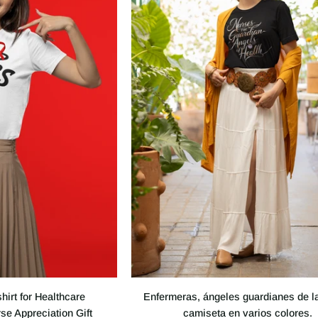
for
Laundry
Lovers
Enfermeras,
irt for Healthcare
Enfermeras, ángeles guardianes de la
ángeles
se Appreciation Gift
camiseta en varios colores.