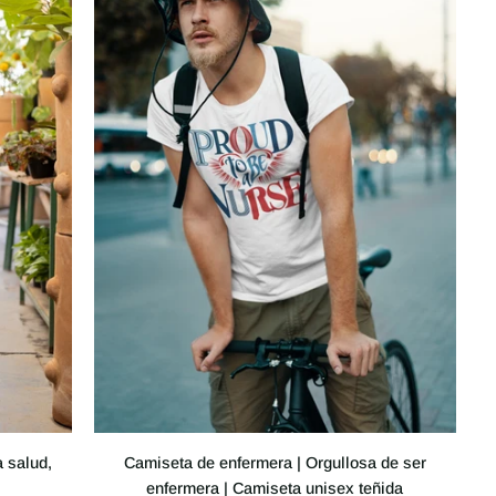
Camiseta
 salud,
Camiseta de enfermera | Orgullosa de ser
de
enfermera | Camiseta unisex teñida