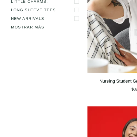
LITTLE CHARMS.
LONG SLEEVE TEES.
NEW ARRIVALS
MOSTRAR MÁS
Nursing
Nursing Student G
Student
$3
Garment-
Dyed
T-
shirt