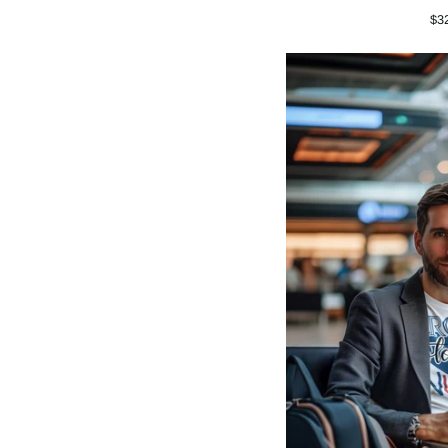
T-
$3
shirt
for
Healthcare
Professionals
-
Nurse
Appreciation
Gift