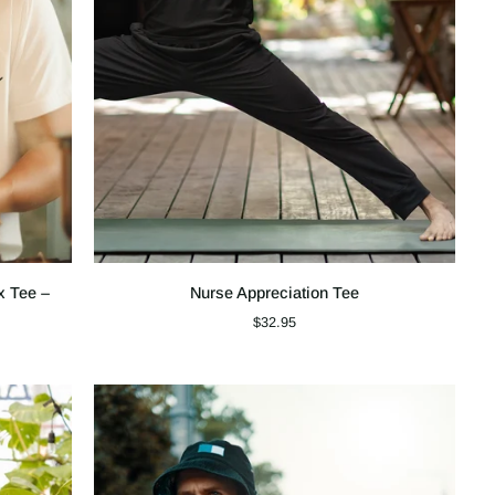
Nurse
x Tee –
Nurse Appreciation Tee
Appreciation
$32.95
Tee