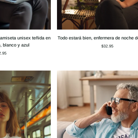
Todo
amiseta unisex teñida en
Todo estará bien, enfermera de noche d
estará
, blanco y azul
$32.95
bien,
2.95
enfermera
de
noche
de
guardia.