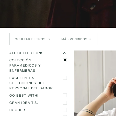
Ordenar
OCULTAR FILTROS
MÁS VENDIDOS
O
C
U
L
T
A
R
E
M
E
N
R
M
E
N
Ú
A
M
P
L
I
A
Ú
L
ALL COLLECTIONS
COLECCIÓN
PARAMÉDICOS Y
ENFERMERAS.
EXCELENTES
SELECCIONES DEL
PERSONAL DEL SABOR.
GO BEST WITH!
GRAN IDEA T'S.
HOODIES