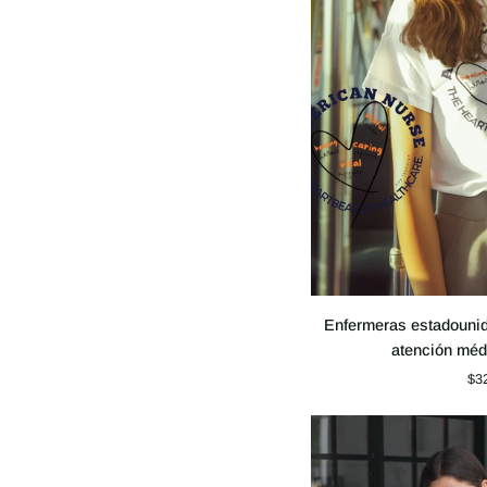
Enfermeras
Enfermeras estadounid
estadounidenses,
atención méd
el
$3
corazón
de
la
atención